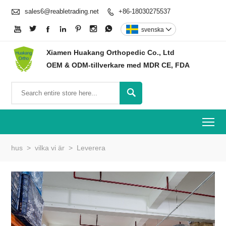

sales6@reabletrading.net
+86-18030275537








svenska

Xiamen Huakang Orthopedic Co., Ltd
OEM & ODM-tillverkare med MDR CE, FDA

To
hus
>
vilka vi är
>
Leverera