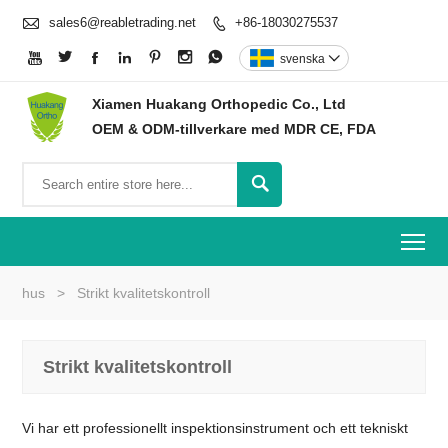

sales6@reabletrading.net
+86-18030275537








svenska

Xiamen Huakang Orthopedic Co., Ltd
OEM & ODM-tillverkare med MDR CE, FDA

To
hus
>
Strikt kvalitetskontroll
Strikt kvalitetskontroll
Vi har ett professionellt inspektionsinstrument och ett tekniskt