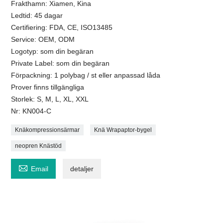
Frakthamn: Xiamen, Kina
Ledtid: 45 dagar
Certifiering: FDA, CE, ISO13485
Service: OEM, ODM
Logotyp: som din begäran
Private Label: som din begäran
Förpackning: 1 polybag / st eller anpassad låda
Prover finns tillgängliga
Storlek: S, M, L, XL, XXL
Nr: KN004-C
Knäkompressionsärmar
Knä Wrapaptor-bygel
neopren Knästöd

Email
detaljer