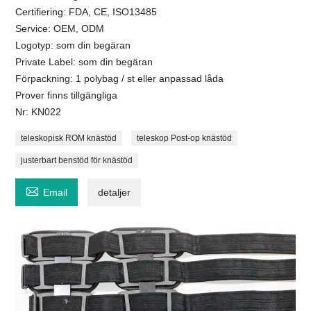
Certifiering: FDA, CE, ISO13485
Service: OEM, ODM
Logotyp: som din begäran
Private Label: som din begäran
Förpackning: 1 polybag / st eller anpassad låda
Prover finns tillgängliga
Nr: KN022
teleskopisk ROM knästöd
teleskop Post-op knästöd
justerbart benstöd för knästöd

Email
detaljer