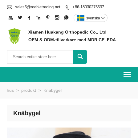

sales6@reabletrading.net
+86-18030275537








svenska

Xiamen Huakang Orthopedic Co., Ltd
OEM & ODM-tillverkare med MDR CE, FDA

To
hus
>
produkt
>
Knäbygel
Knäbygel