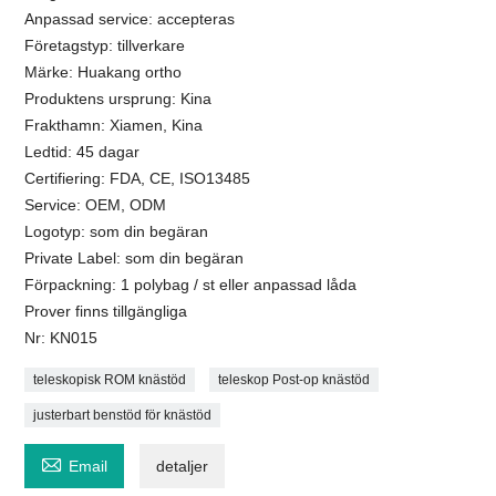
Anpassad service: accepteras
Företagstyp: tillverkare
Märke: Huakang ortho
Produktens ursprung: Kina
Frakthamn: Xiamen, Kina
Ledtid: 45 dagar
Certifiering: FDA, CE, ISO13485
Service: OEM, ODM
Logotyp: som din begäran
Private Label: som din begäran
Förpackning: 1 polybag / st eller anpassad låda
Prover finns tillgängliga
Nr: KN015
teleskopisk ROM knästöd
teleskop Post-op knästöd
justerbart benstöd för knästöd

Email
detaljer