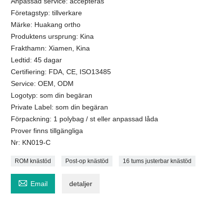
Anpassad service: accepteras
Företagstyp: tillverkare
Märke: Huakang ortho
Produktens ursprung: Kina
Frakthamn: Xiamen, Kina
Ledtid: 45 dagar
Certifiering: FDA, CE, ISO13485
Service: OEM, ODM
Logotyp: som din begäran
Private Label: som din begäran
Förpackning: 1 polybag / st eller anpassad låda
Prover finns tillgängliga
Nr: KN019-C
ROM knästöd
Post-op knästöd
16 tums justerbar knästöd

Email
detaljer