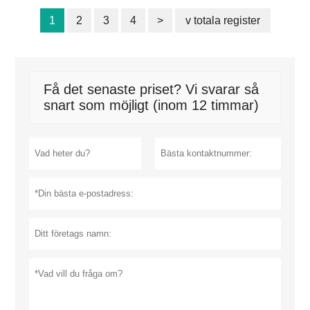
1
2
3
4
>
v totala register
Få det senaste priset? Vi svarar så
snart som möjligt (inom 12 timmar)