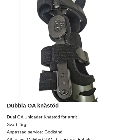
Dubbla OA knästöd
Dual OA Unloader Knästöd för artrit
Svart färg
Anpassad service: Godkänd
Affärstyp: OEM & ODM, Tillverkare, Fabrik