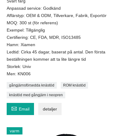
Svart färg
Anpassad service: Godkänd
Affärstyp: OEM & ODM, Tillverkare, Fabrik, Exportör
MOQ: 300 st (för referens)
Exempel: Tillgänglig
Certifiering: CE, FDA, MDR, ISO13485
Hamn: Xiamen
Ledtid: Cirka 45 dagar, baserat på antal. Den första
beställningen kommer att ta lite längre tid
Storlek: Univ
Men: KN006
gångjärnsförsedda knästöd
ROM knästöd
knästöd med gångjärn i neopren

Email
detaljer
varm