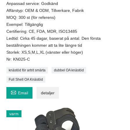
Anpassad service: Godkänd
Affärstyp: OEM & ODM, Tillverkare, Fabrik
MOQ: 300 st (för referens)
Exempel: Tillgänglig
Certifiering: CE, FDA, MDR, ISO13485
Ledtid: Cirka 45 dagar, baserat på antal. Den första
beställningen kommer att ta lite längre tid
Storlek: XS,S,M,L,XL (vänster eller höger)
Nr: KN025-C
knästöd för artrit smärta
dubbel OA knästöd
Full Shell OA Knästöd

Email
detaljer
varm