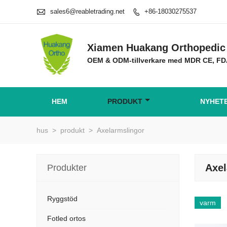

sales6@reabletrading.net
+86-18030275537

Xiamen Huakang Orthopedic 
OEM & ODM-tillverkare med MDR CE, F
HEM
PRODUKT
NYHET
hus
>
produkt
>
Axelarmslingor
Axel
Produkter
Ryggstöd
varm
Fotled ortos