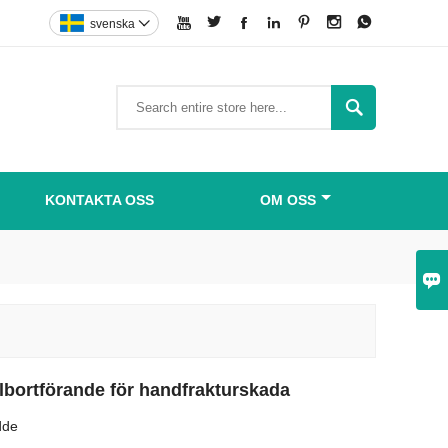







svenska


KONTAKTA OSS
OM OSS

bortförande för handfrakturskada
dde