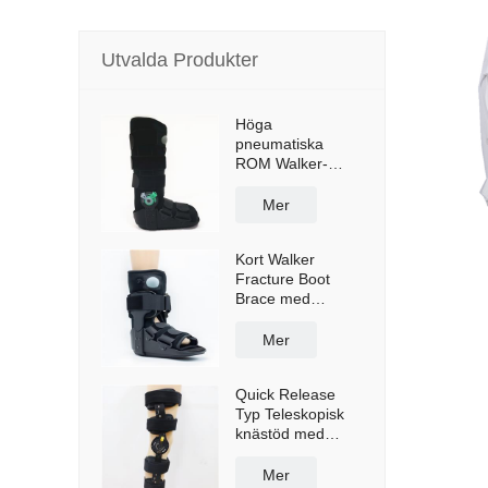
Utvalda Produkter
Höga
pneumatiska
ROM Walker-
stövelhängslen
med anti-halksula
Mer
Kort Walker
Fracture Boot
Brace med
krockkudde
Mer
Quick Release
Typ Teleskopisk
knästöd med
axelremmar
Mer