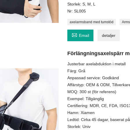
Storlek: S, M, L
Nr: SL005
axelarmsband med tumstöd
Arms

Email
detaljer
Förlängningsaxelspärr m
Justerbar axelabduktion i metall
Färg: Grå
Anpassad service: Godkänd
Affärstyp: OEM & ODM, Tillverkar
MOQ: 300 st (för referens)
Exempel: Tillgänglig
Certifiering: MDR, CE, FDA, ISO
Hamn: Xiamen
Ledtid: Cirka 45 dagar, baserat på 
Storlek: Univ