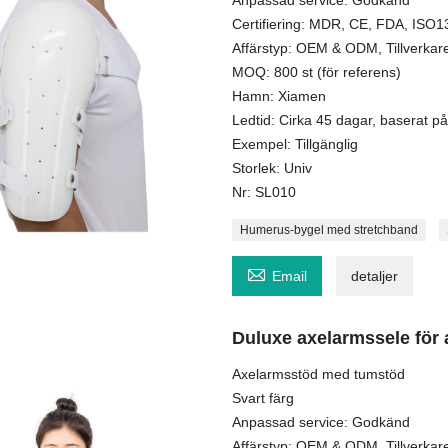
Anpassad service: Godkänd
Certifiering: MDR, CE, FDA, ISO
Affärstyp: OEM & ODM, Tillverkare
MOQ: 800 st (för referens)
Hamn: Xiamen
Ledtid: Cirka 45 dagar, baserat på 
Exempel: Tillgänglig
Storlek: Univ
Nr: SL010
Humerus-bygel med stretchband

Email
detaljer
Duluxe axelarmssele för
Axelarmsstöd med tumstöd
Svart färg
Anpassad service: Godkänd
Affärstyp: OEM & ODM, Tillverkare