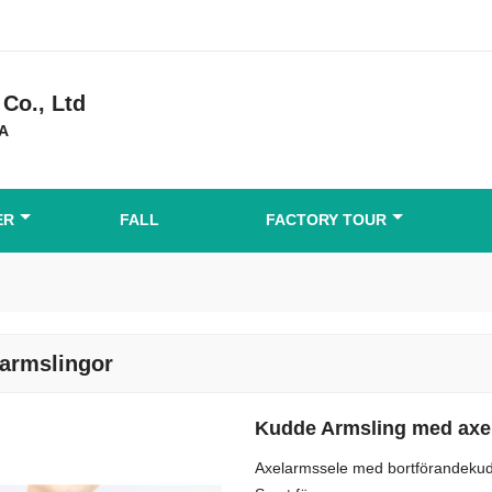
Co., Ltd
DA
ER
FALL
FACTORY TOUR
armslingor
Kudde Armsling med axel
Axelarmssele med bortförandeku