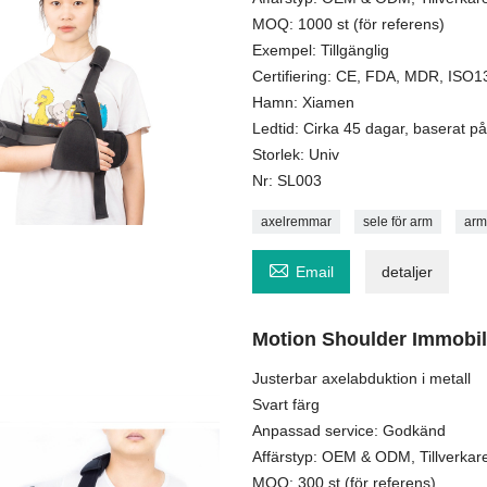
MOQ: 1000 st (för referens)
Exempel: Tillgänglig
Certifiering: CE, FDA, MDR, ISO
Hamn: Xiamen
Ledtid: Cirka 45 dagar, baserat på 
Storlek: Univ
Nr: SL003
axelremmar
sele för arm
arm

Email
detaljer
Motion Shoulder Immobil
Justerbar axelabduktion i metall
Svart färg
Anpassad service: Godkänd
Affärstyp: OEM & ODM, Tillverkar
MOQ: 300 st (för referens)