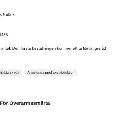
, Fabrik
13485
antal. Den första beställningen kommer att ta lite längre tid
dfrakturskada
Armslunga med axelabduktion
 För Överarmssmärta