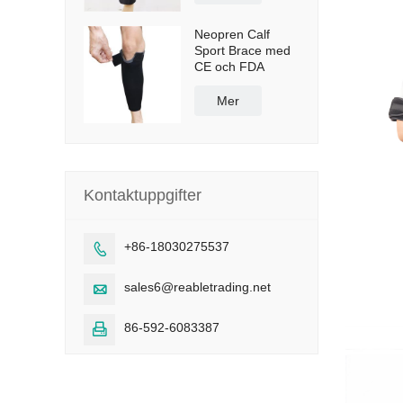
Neopren Calf
Sport Brace med
CE och FDA
Mer
Kontaktuppgifter
+86-18030275537

sales6@reabletrading.net

86-592-6083387
