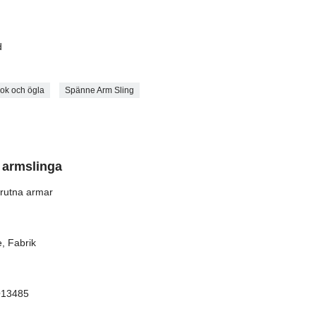
d
rok och ögla
Spänne Arm Sling
 armslinga
brutna armar
, Fabrik
SO13485