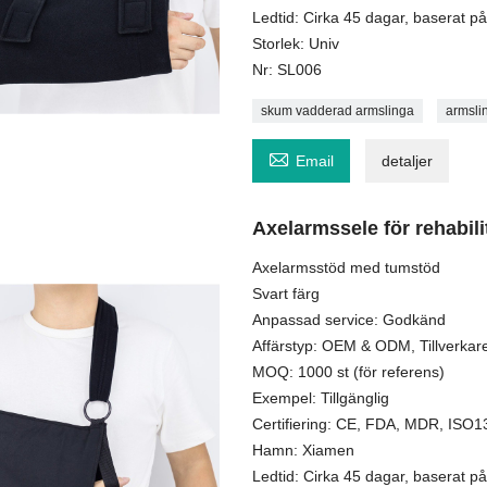
Ledtid: Cirka 45 dagar, baserat på 
Storlek: Univ
Nr: SL006
skum vadderad armslinga
armsli

Email
detaljer
Axelarmssele för rehabi
Axelarmsstöd med tumstöd
Svart färg
Anpassad service: Godkänd
Affärstyp: OEM & ODM, Tillverkare
MOQ: 1000 st (för referens)
Exempel: Tillgänglig
Certifiering: CE, FDA, MDR, ISO
Hamn: Xiamen
Ledtid: Cirka 45 dagar, baserat på 