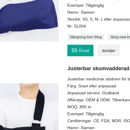
Exempel: Tillgänglig
Hamn: Xiamen
Storlek: XS, S, M, L eller anpassa
Nr: SL004
Stängning Arm Sling
Sling med k

Email
detaljer
Justerbar skumvadderad
Justerbar medicinsk stödrem för 
Färg: Svart eller anpassad
Anpassad service: Godkänd
Affärstyp: OEM & ODM, Tillverkare
MOQ: 800 st
Exempel: Tillgänglig
Certifieringar: CE, FDA, MDR, I
Hamn: Xiamen