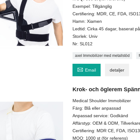
Exempel: Tillgänglig
Certifiering: MDR, CE, FDA, ISO
Hamn: Xiamen
Ledtid: Cirka 45 dagar, baserat på 
Storlek: Univ
Nr: SL012
axel Immobilizer med metallstöd

Email
detaljer
Krok- och öglerem Spänn
Medical Shoulder Immobilizer
Färg: Blå eller anpassad
Anpassad service: Godkänd
Affärstyp: OEM & ODM, Tillverkare
Certifiering: MDR CE, FDA, ISO1
MOQ: 1000 st (för referens)