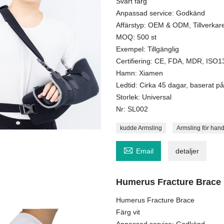
Svart färg
Anpassad service: Godkänd
Affärstyp: OEM & ODM, Tillverkare
MOQ: 500 st
Exempel: Tillgänglig
Certifiering: CE, FDA, MDR, ISO
Hamn: Xiamen
Ledtid: Cirka 45 dagar, baserat på 
Storlek: Universal
Nr: SL002
kudde Armsling
Armsling för han

Email
detaljer
Humerus Fracture Brace
Humerus Fracture Brace
Färg vit