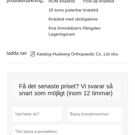
produktmärkning.:
ROM knästöd
Post-op knästöd
16 tums justerbar knästöd
Knästöd med stickspänne
Knä Immobilizers Hängslen
Legeringsram
ladda ner

Katalog-Huakang Orthopaedic Co.,Ltd.xlsx
Få det senaste priset? Vi svarar så
snart som möjligt (inom 12 timmar)