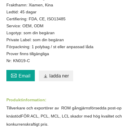
Frakthamn: Xiamen, Kina
Ledtid: 45 dagar
Certifiering: FDA, CE, ISO13485
Service: OEM, ODM
Logotyp: som din begäran
Private Label: som din begäran
Förpackning: 1 polybag / st eller anpassad låda
Prover finns tillgängliga
Nr: KN019-C

Email

ladda ner
Produktinformation:
Tillverkare och exportörer av
ROM gångjärnsförsedda post-op
knästöd
FÖR ACL, PCL, MCL, LCL skador
med hög kvalitet och
konkurrenskraftigt pris.