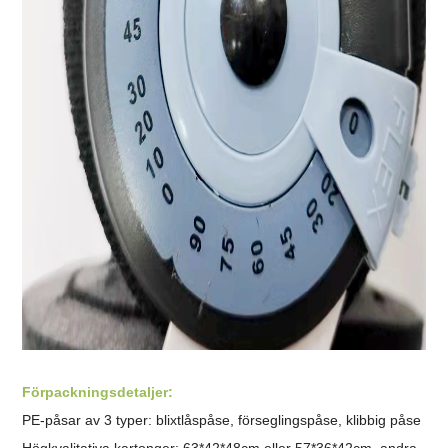
Förpackningsdetaljer:
PE-påsar av 3 typer: blixtlåspåse, förseglingspåse, klibbig påse
Högkvalitativa kartonger: 63*42*48cm eller 57*36*42cm, andra