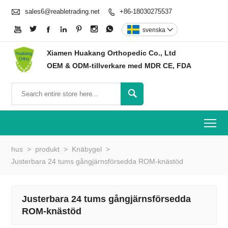

sales6@reabletrading.net
+86-18030275537








svenska

Xiamen Huakang Orthopedic Co., Ltd
OEM & ODM-tillverkare med MDR CE, FDA

To
hus
>
produkt
>
Knäbygel
>
Justerbara 24 tums gångjärnsförsedda ROM-knästöd
Justerbara 24 tums gångjärnsförsedda
ROM-knästöd