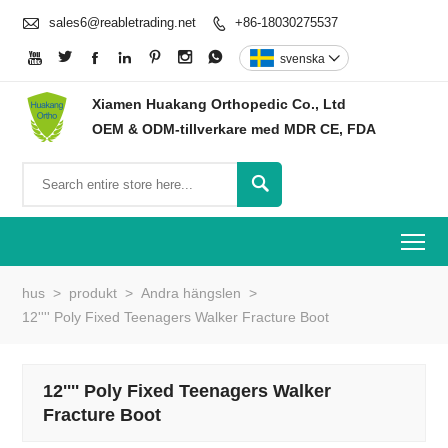

sales6@reabletrading.net
+86-18030275537








svenska

Xiamen Huakang Orthopedic Co., Ltd
OEM & ODM-tillverkare med MDR CE, FDA

To
hus
>
produkt
>
Andra hängslen
>
12'''' Poly Fixed Teenagers Walker Fracture Boot
12'''' Poly Fixed Teenagers Walker
Fracture Boot