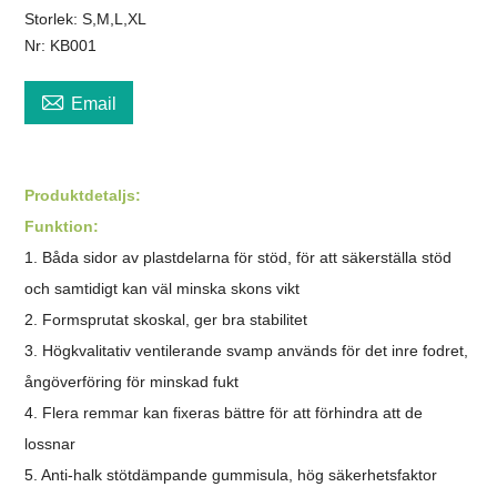
Storlek: S,M,L,XL
Nr: KB001

Email
Produktdetalj
s
:
Funktion:
1. Båda sidor av plastdelarna för stöd, för att säkerställa stöd
och samtidigt kan väl minska skons vikt
2. Formsprutat skoskal, ger bra stabilitet
3. Högkvalitativ ventilerande svamp används för det inre fodret,
ångöverföring för minskad fukt
4. Flera remmar kan fixeras bättre för att förhindra att de
lossnar
5. Anti-halk stötdämpande gummisula, hög säkerhetsfaktor