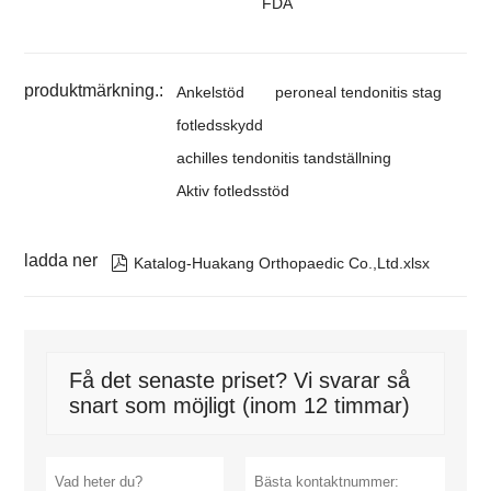
FDA
produktmärkning.:
Ankelstöd
peroneal tendonitis stag
fotledsskydd
achilles tendonitis tandställning
Aktiv fotledsstöd
ladda ner

Katalog-Huakang Orthopaedic Co.,Ltd.xlsx
Få det senaste priset? Vi svarar så
snart som möjligt (inom 12 timmar)