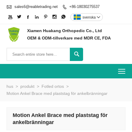

sales6@reabletrading.net
+86-18030275537








svenska

Xiamen Huakang Orthopedic Co., Ltd
OEM & ODM-tillverkare med MDR CE, FDA

To
hus
>
produkt
>
Fotled ortos
>
Motion Ankel Brace med plaststag för ankelbränningar
Motion Ankel Brace med plaststag för
ankelbränningar