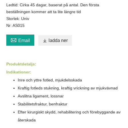
Ledtid: Cirka 45 dagar, baserat på antal. Den första
beställningen kommer att ta lite längre tid
Storlek: Univ
Nr: AS015

Email

ladda ner
Produktdetalj
s
:
Indikationer:
Inre och yttre fotled, mjukdelsskada
Kraftig fotleds stukning, kraftig vrickning av mjukvävnad
Avslitna ligament, lossnar
Stabilitetsfraktur, benfraktur
Efter kirurgiskt skydd, rehabilitering och förebyggande av
återskada