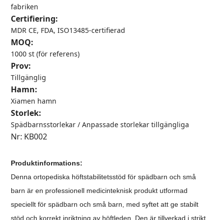
fabriken
Certifiering:
MDR CE, FDA, ISO13485-certifierad
MOQ:
1000 st (för referens)
Prov:
Tillgänglig
Hamn:
Xiamen hamn
Storlek:
Spädbarnsstorlekar / Anpassade storlekar tillgängliga
Nr: KB002
Produktinformation
s
:
Denna ortopediska höftstabilitetsstöd för spädbarn och små
barn är en professionell medicinteknisk produkt utformad
speciellt för spädbarn och små barn, med syftet att ge stabilt
stöd och korrekt inriktning av höftleden. Den är tillverkad i strikt