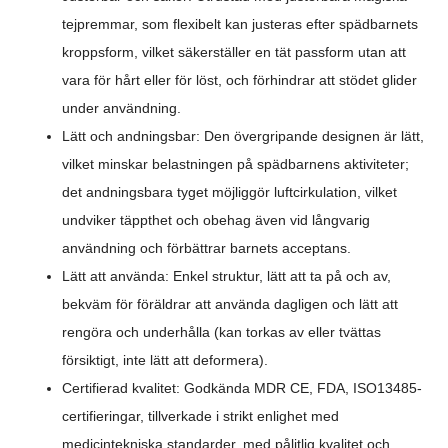
tejpremmar, som flexibelt kan justeras efter spädbarnets
kroppsform, vilket säkerställer en tät passform utan att
vara för hårt eller för löst, och förhindrar att stödet glider
under användning.
Lätt och andningsbar: Den övergripande designen är lätt,
vilket minskar belastningen på spädbarnens aktiviteter;
det andningsbara tyget möjliggör luftcirkulation, vilket
undviker täppthet och obehag även vid långvarig
användning och förbättrar barnets acceptans.
Lätt att använda: Enkel struktur, lätt att ta på och av,
bekväm för föräldrar att använda dagligen och lätt att
rengöra och underhålla (kan torkas av eller tvättas
försiktigt, inte lätt att deformera).
Certifierad kvalitet: Godkända MDR CE, FDA, ISO13485-
certifieringar, tillverkade i strikt enlighet med
medicintekniska standarder, med pålitlig kvalitet och