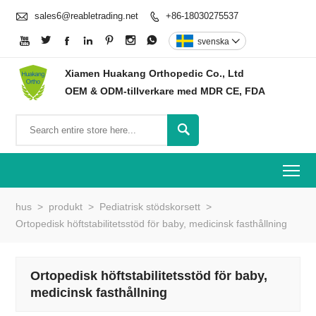

sales6@reabletrading.net
+86-18030275537








svenska

Xiamen Huakang Orthopedic Co., Ltd
OEM & ODM-tillverkare med MDR CE, FDA

To
hus
>
produkt
>
Pediatrisk stödskorsett
>
Ortopedisk höftstabilitetsstöd för baby, medicinsk fasthållning
Ortopedisk höftstabilitetsstöd för baby,
medicinsk fasthållning