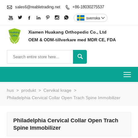

sales6@reabletrading.net
+86-18030275537








svenska

Xiamen Huakang Orthopedic Co., Ltd
OEM & ODM-tillverkare med MDR CE, FDA

To
hus
>
produkt
>
Cervikal krage
>
Philadelphia Cervical Collar Open Trach Spine Immobilizer
Philadelphia Cervical Collar Open Trach
Spine Immobilizer