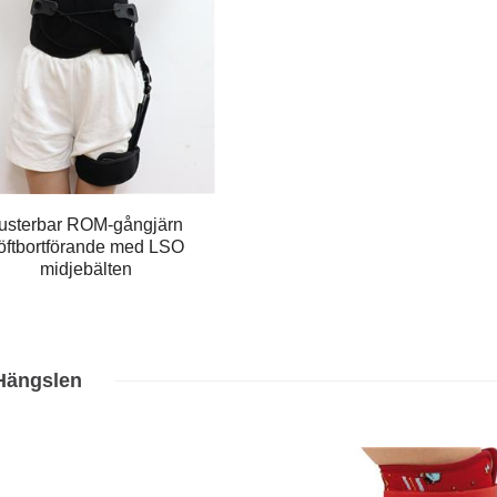
usterbar ROM-gångjärn
öftbortförande med LSO
midjebälten
Hängslen