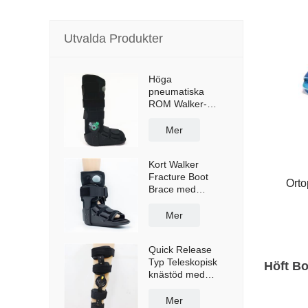
Utvalda Produkter
Höga
pneumatiska
ROM Walker-
stövelhängslen
med anti-halksula
Mer
Kort Walker
Fracture Boot
Orto
Brace med
krockkudde
Mer
Quick Release
Typ Teleskopisk
Höft B
knästöd med
axelremmar
Mer