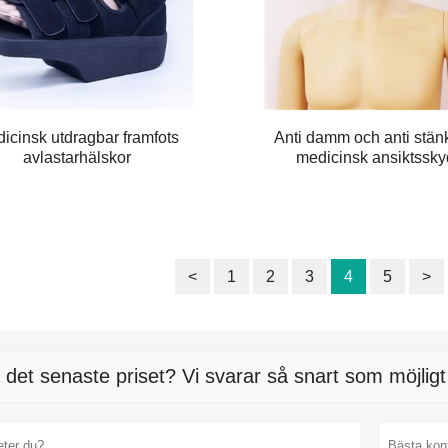
icinsk utdragbar framfots
Anti damm och anti stän
avlastarhälskor
medicinsk ansiktssk
<
1
2
3
4
5
>
 det senaste priset? Vi svarar så snart som möjlig