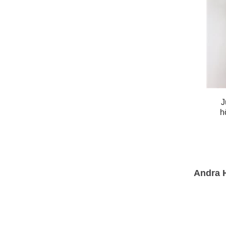
J
h
Andra 