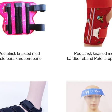
Pediatrisk knästöd med
Pediatrisk knästöd m
usterbara kardborreband
kardborreband Patellarö