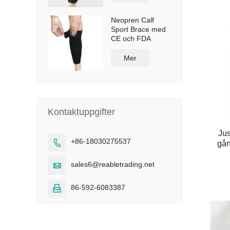
Neopren Calf
Sport Brace med
CE och FDA
Mer
Kontaktuppgifter
Jus
+86-18030275537

gå
sales6@reabletrading.net

86-592-6083387
