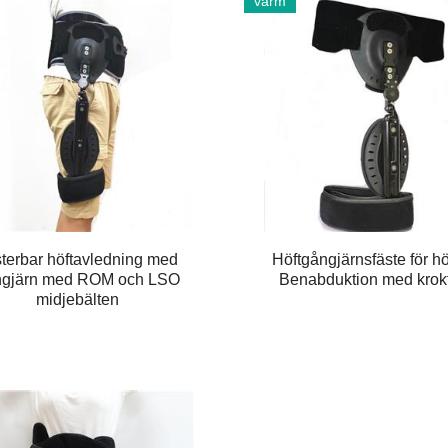
varm
terbar höftavledning med
Höftgångjärnsfäste för hö
ngjärn med ROM och LSO
Benabduktion med krok
midjebälten