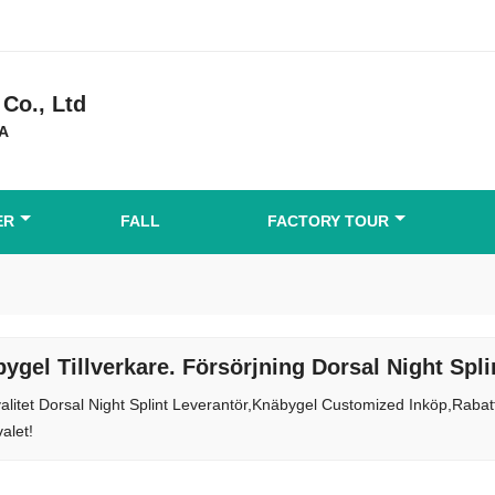
Co., Ltd
DA
ER
FALL
FACTORY TOUR
ygel Tillverkare. Försörjning Dorsal Night Spl
alitet Dorsal Night Splint Leverantör,Knäbygel Customized Inköp,Rabatter
alet!