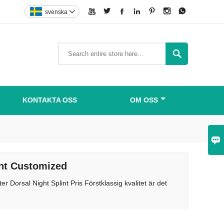







svenska


KONTAKTA OSS
OM OSS

int Customized
 Dorsal Night Splint Pris Förstklassig kvalitet är det