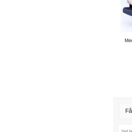
Med
Få