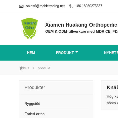

sales6@reabletrading.net
+86-18030275537

Xiamen Huakang Orthopedic 
OEM & ODM-tillverkare med MDR CE, F
HEM
PRODUKT
NYHET

>
produkt
hus
Knäb
Produkter
Hög kv
bästa v
Ryggstöd
Fotled ortos