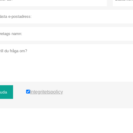
Integritetspolicy
juda