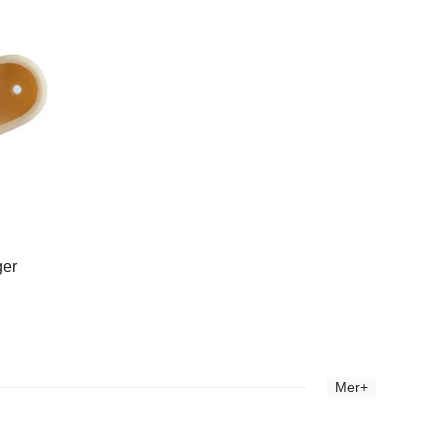
ger
Mer+