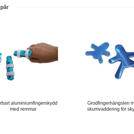
spår
rbart aluminiumfingerskydd
Grodfingerhängslen 
med remmar
skumvaddering för sk