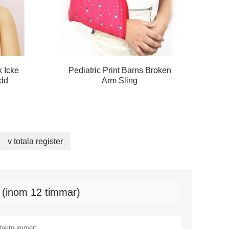
k Icke
Pediatric Print Barns Broken
ydd
Arm Sling
v totala register
t (inom 12 timmar)