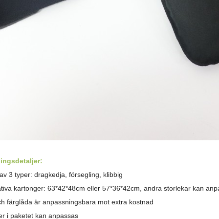
ingsdetaljer:
v 3 typer: dragkedja, försegling, klibbig
ativa kartonger: 63*42*48cm eller 57*36*42cm, andra storlekar kan an
och färglåda är anpassningsbara mot extra kostnad
jer i paketet kan anpassas