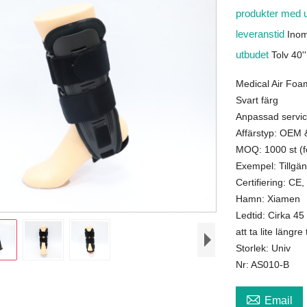
produkter med 
leveranstid
Inom
utbudet
Tolv 40'
Medical Air Foa
Svart färg
Anpassad servi
Affärstyp: OEM 
MOQ: 1000 st (f
Exempel: Tillgän
Certifiering: C
Hamn: Xiamen
Ledtid: Cirka 45
att ta lite längre 
Storlek: Univ
Nr: AS010-B

Email