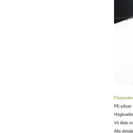
Förpackn
PE-påsar a
Högkvalit
Vit låda 
Alla detal