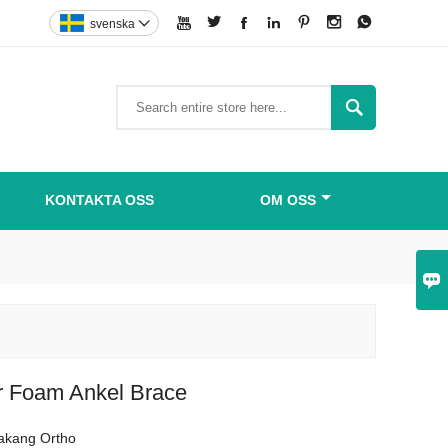







svenska


KONTAKTA OSS
OM OSS

ir Foam Ankel Brace
akang Ortho