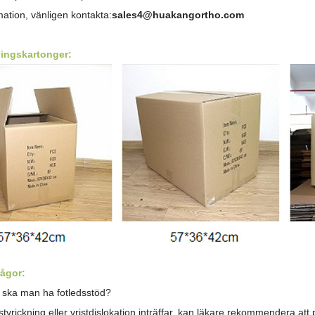
ation, vänligen kontakta:
sales4@huakangortho.com
ingskartonger:
rågor:
 ska man ha fotledsstöd?
stvrickning eller vristdislokation inträffar, kan läkare rekommendera att p