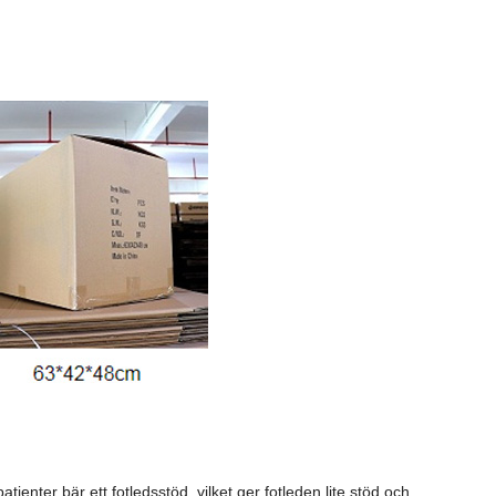
atienter bär ett fotledsstöd, vilket ger fotleden lite stöd och