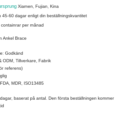
ursprung
Xiamen, Fujian, Kina
 45-60 dagar enligt din beställningskvantitet
' containrar per månad
m Ankel Brace
ce: Godkänd
& ODM, Tillverkare, Fabrik
ör referens)
glig
E, FDA, MDR, ISO13485
 dagar, baserat på antal. Den första beställningen kommer
tid