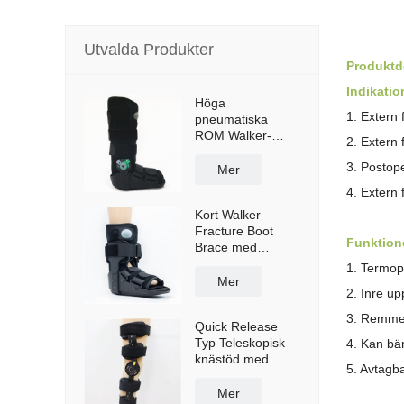
Utvalda Produkter
Produktde
Indikatio
Höga
1. Extern 
pneumatiska
ROM Walker-
2. Extern 
stövelhängslen
3. Postop
med anti-halksula
Mer
4. Extern 
Kort Walker
Fracture Boot
Funktion
Brace med
krockkudde
1. Termopl
Mer
2. Inre up
3. Remmen
Quick Release
Typ Teleskopisk
4. Kan bär
knästöd med
5. Avtagba
axelremmar
Mer