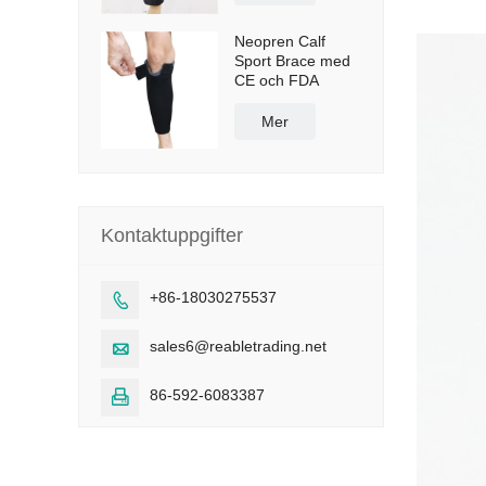
Neopren Calf
Sport Brace med
CE och FDA
Mer
Kontaktuppgifter
+86-18030275537

sales6@reabletrading.net

86-592-6083387
