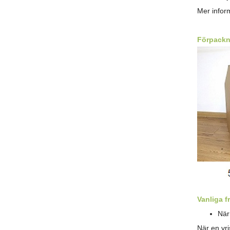
Mer inform
Förpackn
Vanliga f
När
När en vri