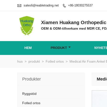

sales6@reabletrading.net
+86-18030275537

Xiamen Huakang Orthopedic 
OEM & ODM-tillverkare med MDR CE, F
HEM
PRODUKT
NYHET
hus
>
produkt
>
Fotled ortos
>
Medical Air Foam Ankel 
Produkter
Medi
Ryggstöd
Fotled ortos