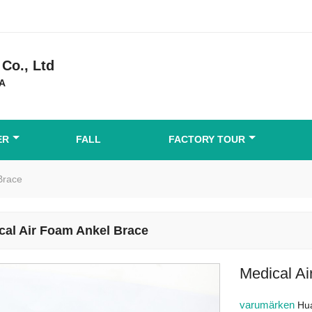
Co., Ltd
DA
ER
FALL
FACTORY TOUR
Brace
cal Air Foam Ankel Brace
Medical A
varumärken
Hu