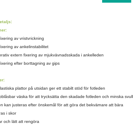
talj
s
:
ner:
fixering av vristvrickning
fixering av ankelinstabilitet
erativ extern fixering av mjukvävnadsskada i ankelleden
fixering efter borttagning av gips
er:
astiska plattor på utsidan ger ett stabilt stöd för fotleden
pblåsbar väska för att trycksätta den skadade fotleden och minska svul
 kan justeras efter önskemål för att göra det bekvämare att bära
as i skor
r och lätt att rengöra